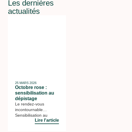
Les dernières
actualités
25 MARS 2026
Octobre rose :
sensibilisation au
dépistage
Le rendez-vous
incontournable
Sensibilisation au
Lire l'article
dépistage Ce jeudi 9
octobre, le lycée Albert
Camus participé à la