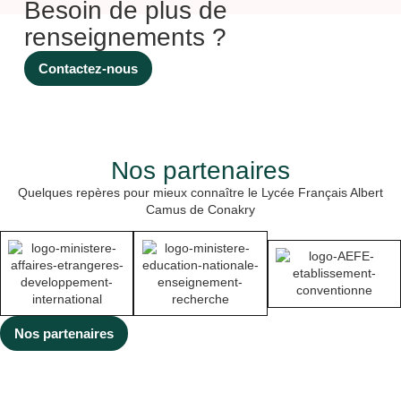
Besoin de plus de
campagne de
renseignements ?
sensibilisation au
dépistage du cancer du
sein pour soutenir cet
Contactez-nous
évènement planétaire.
Au travers le projet
« Un cœur grand
comme ça » porté par
Madame Nathalie
Nos partenaires
RINGUEDE, professeur
de SVT, plusieurs
Quelques repères pour mieux connaître le Lycée Français Albert
cœurs ont été réalisés
Camus de Conakry
(en bois, […]
Nos partenaires