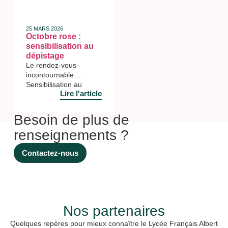
25 MARS 2026
Octobre rose :
sensibilisation au
dépistage
Le rendez-vous
incontournable
Sensibilisation au
Lire l'article
dépistage Ce jeudi 9
octobre, le lycée Albert
Camus participé à la
Besoin de plus de
campagne de
renseignements ?
sensibilisation au
dépistage du cancer du
sein pour soutenir cet
Contactez-nous
évènement planétaire.
Au travers le projet
« Un cœur grand
comme ça » porté par
Madame Nathalie
Nos partenaires
RINGUEDE, professeur
de SVT, plusieurs
Quelques repères pour mieux connaître le Lycée Français Albert