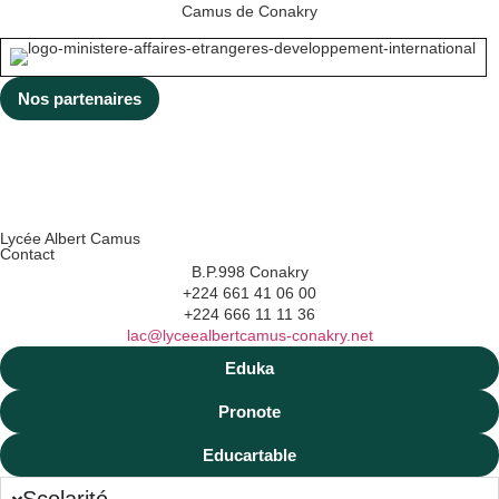
cœurs ont été réalisés
Camus de Conakry
(en bois, […]
Nos partenaires
Lycée Albert Camus
Contact
B.P.998 Conakry
+224 661 41 06 00
+224 666 11 11 36
lac@lyceealbertcamus-conakry.net
Eduka
Pronote
Educartable
Scolarité