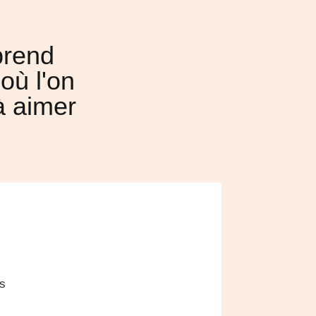
pprend
où l'on
à aimer
rs