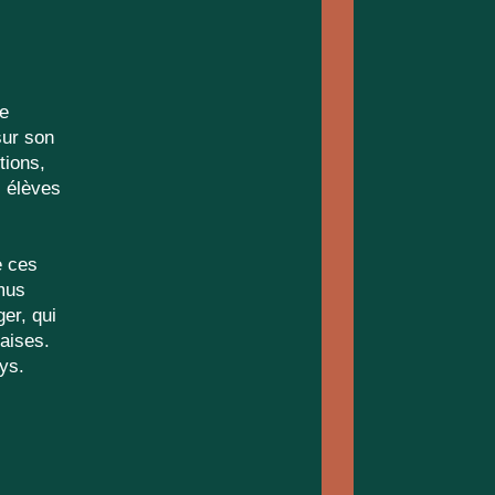
de
sur son
tions,
s élèves
e ces
amus
ger, qui
çaises.
ys.