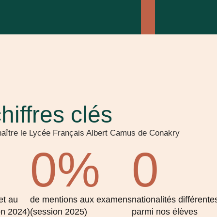
hiffres clés
aître le Lycée Français Albert Camus de Conakry
0
%
0
et au
de mentions aux examens
nationalités différente
on 2024)
(session 2025)
parmi nos élèves