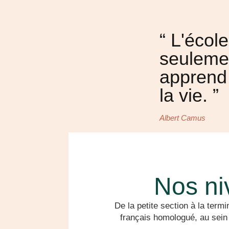
“ L'écol
seulemen
apprend 
la vie. ”
Albert Camus
Nos ni
De la petite section à la ter
français homologué, au sein 