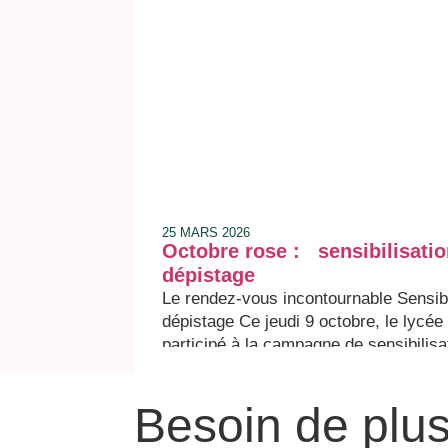
25 MARS 2026
Octobre rose : sensibilisati
dépistage
Le rendez-vous incontournable Sensibi
dépistage Ce jeudi 9 octobre, le lycé
participé à la campagne de sensibilisa
du cancer du sein pour soutenir cet 
planétaire. Au travers le projet « Un 
Besoin de plu
comme ça » porté par Madame Natha
professeur de SVT, plusieurs cœurs on