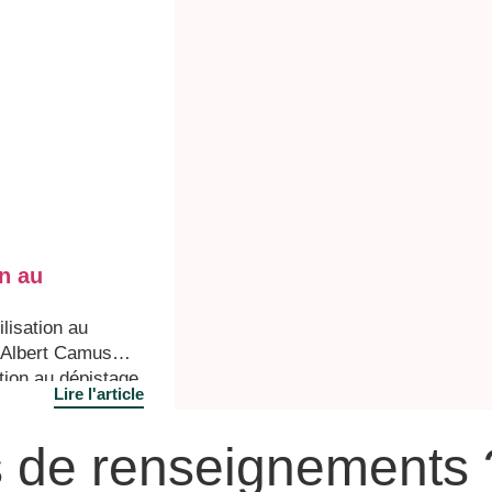
on au
lisation au
e Albert Camus
tion au dépistage
Lire l'article
évènement
cœur grand
s de renseignements 
lie RINGUEDE,
t été réalisés