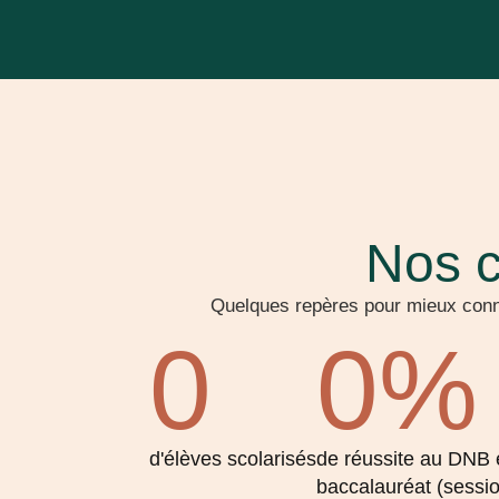
Nos c
Quelques repères pour mieux conn
0
0
%
d'élèves scolarisés
de réussite au DNB 
baccalauréat (sessi