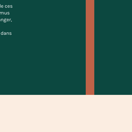
de ces
Camus
anger,
e
s dans