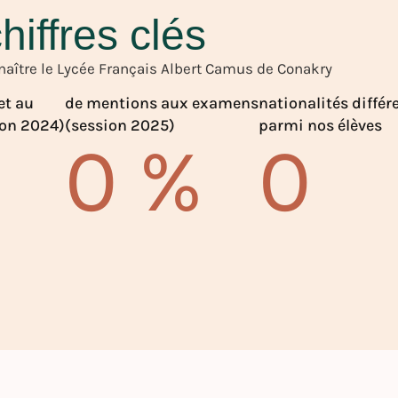
hiffres clés
aître le Lycée Français Albert Camus de Conakry
et au
de mentions aux examens
nationalités différ
ion 2024)
(session 2025)
parmi nos élèves
0
%
0