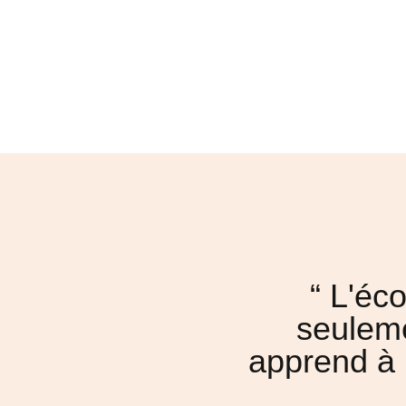
“ L'éc
seuleme
apprend à 