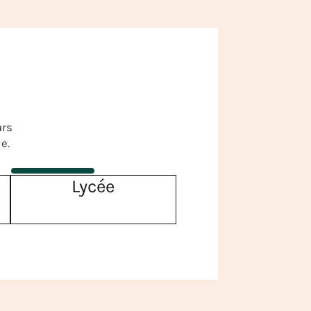
urs
e.
Lycée