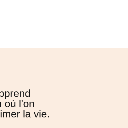
apprend
 où l'on
mer la vie.