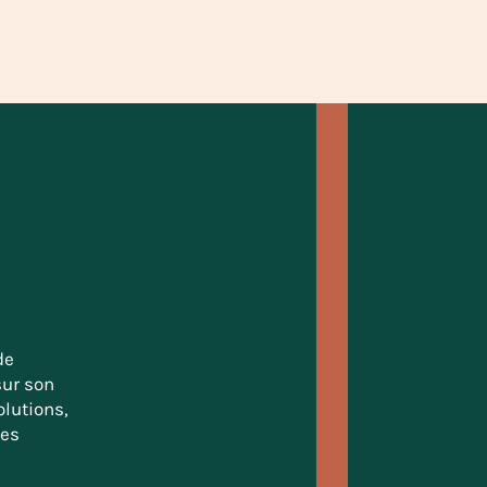
de
sur son
lutions,
des