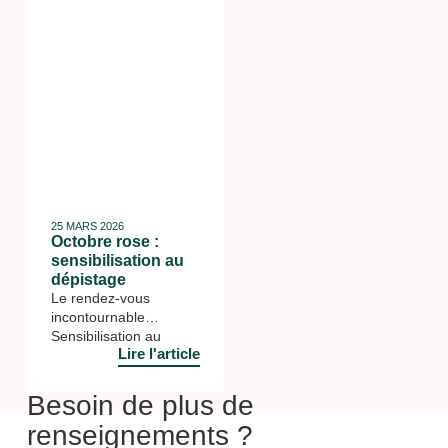
25 MARS 2026
Octobre rose :
sensibilisation au
dépistage
Le rendez-vous
incontournable
Sensibilisation au
Lire l'article
dépistage Ce jeudi 9
octobre, le lycée Albert
Camus participé à la
Besoin de plus de
campagne de
renseignements ?
sensibilisation au