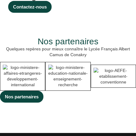
dépistage du cancer du
sein pour soutenir cet
Contactez-nous
évènement planétaire.
Au travers le projet
« Un cœur grand
comme ça » porté par
Madame Nathalie
Nos partenaires
RINGUEDE, professeur
de SVT, plusieurs
Quelques repères pour mieux connaître le Lycée Français Albert
cœurs ont été réalisés
Camus de Conakry
(en bois, […]
Nos partenaires