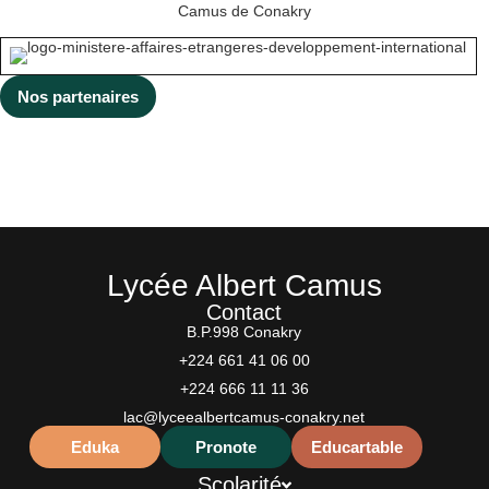
cœurs ont été réalisés
Camus de Conakry
(en bois, […]
Nos partenaires
Lycée Albert Camus
Contact
B.P.998 Conakry
+224 661 41 06 00
+224 666 11 11 36
lac@lyceealbertcamus-conakry.net
Eduka
Pronote
Educartable
Scolarité