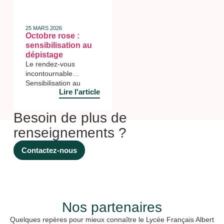
25 MARS 2026
Octobre rose :
sensibilisation au
dépistage
Le rendez-vous
incontournable
Sensibilisation au
Lire l'article
dépistage Ce jeudi 9
octobre, le lycée Albert
Camus participé à la
Besoin de plus de
campagne de
renseignements ?
sensibilisation au
dépistage du cancer du
sein pour soutenir cet
Contactez-nous
évènement planétaire.
Au travers le projet
« Un cœur grand
comme ça » porté par
Madame Nathalie
Nos partenaires
RINGUEDE, professeur
de SVT, plusieurs
Quelques repères pour mieux connaître le Lycée Français Albert