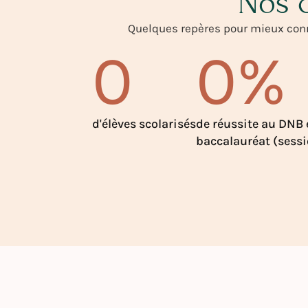
Nos c
Quelques repères pour mieux conn
0
0
%
d'élèves scolarisés
de réussite au DNB 
baccalauréat (sess