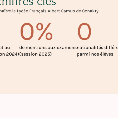
hiffres clés
aître le Lycée Français Albert Camus de Conakry
0
%
0
et au
de mentions aux examens
nationalités différ
ion 2024)
(session 2025)
parmi nos élèves