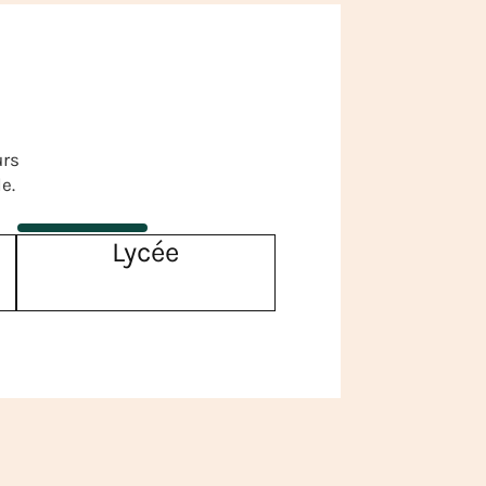
urs
e.
Lycée