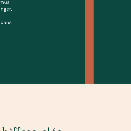
Camus
anger,
e
s dans