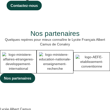
dépistage du cancer du
sein pour soutenir cet
Contactez-nous
évènement planétaire.
Au travers le projet
« Un cœur grand
comme ça » porté par
Madame Nathalie
Nos partenaires
RINGUEDE, professeur
de SVT, plusieurs
Quelques repères pour mieux connaître le Lycée Français Albert
cœurs ont été réalisés
Camus de Conakry
(en bois, […]
Nos partenaires
Lycée Albert Camus