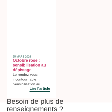
25 MARS 2026
Octobre rose :
sensibilisation au
dépistage
Le rendez-vous
incontournable
Sensibilisation au
Lire l'article
dépistage Ce jeudi 9
octobre, le lycée Albert
Camus participé à la
Besoin de plus de
campagne de
renseignements ?
sensibilisation au