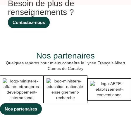
Besoin de plus de
campagne de
renseignements ?
sensibilisation au
dépistage du cancer du
sein pour soutenir cet
Contactez-nous
évènement planétaire.
Au travers le projet
« Un cœur grand
comme ça » porté par
Madame Nathalie
Nos partenaires
RINGUEDE, professeur
de SVT, plusieurs
Quelques repères pour mieux connaître le Lycée Français Albert
cœurs ont été réalisés
Camus de Conakry
(en bois, […]
Nos partenaires