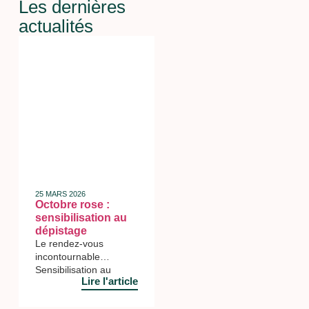
Les dernières
actualités
25 MARS 2026
Octobre rose :
sensibilisation au
dépistage
Le rendez-vous
incontournable
Sensibilisation au
Lire l'article
dépistage Ce jeudi 9
octobre, le lycée Albert
Camus participé à la