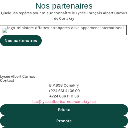
Nathalie RINGUEDE,
Nos partenaires
professeur de SVT,
plusieurs cœurs ont été
Quelques repères pour mieux connaître le Lycée Français Albert Camus
réalisés (en bois, […]
de Conakry
Nos partenaires
Lycée Albert Camus
Contact
B.P.998 Conakry
+224 661 41 06 00
+224 666 11 11 36
lac@lyceealbertcamus-conakry.net
Eduka
Pronote