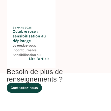
25 MARS 2026
Octobre rose :
sensibilisation au
dépistage
Le rendez-vous
incontournable
Sensibilisation au
Lire l'article
dépistage Ce jeudi 9
octobre, le lycée Albert
Camus participé à la
Besoin de plus de
campagne de
renseignements ?
sensibilisation au
dépistage du cancer du
Contactez-nous
sein pour soutenir cet
évènement planétaire.
Au travers le projet « Un
cœur grand comme
ça » porté par Madame