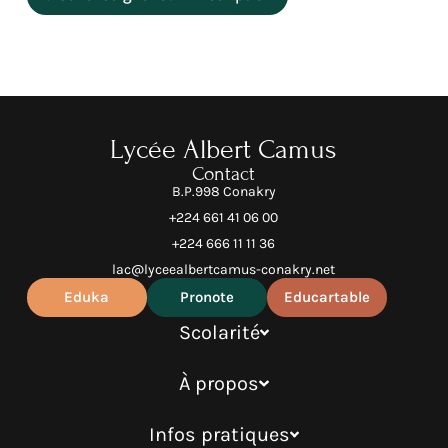
Lycée Albert Camus
Contact
B.P.998 Conakry
+224 661 41 06 00
+224 666 11 11 36
lac@lyceealbertcamus-conakry.net
Eduka
Pronote
Educartable
Scolarité
À propos
Infos pratiques