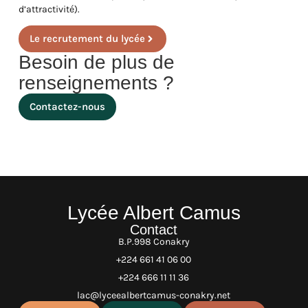
d’attractivité).
Le recrutement du lycée
Besoin de plus de
renseignements ?
Contactez-nous
Lycée Albert Camus
Contact
B.P.998 Conakry
+224 661 41 06 00
+224 666 11 11 36
lac@lyceealbertcamus-conakry.net