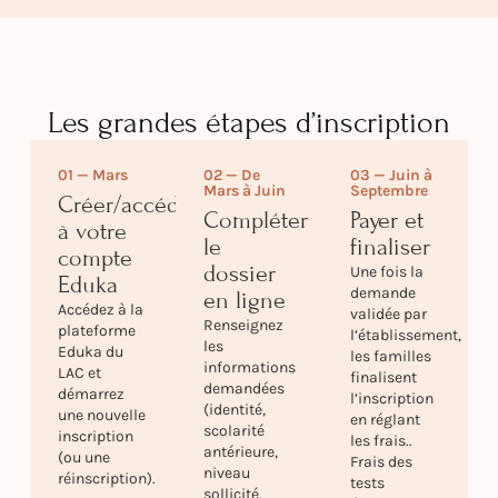
Les grandes étapes d’inscription
01 — Mars
02 — De
03 — Juin à
Mars à Juin
Septembre
Créer/accéder
Compléter
Payer et
à votre
le
finaliser
compte
dossier
Une fois la
Eduka
demande
en ligne
Accédez à la
validée par
Renseignez
plateforme
l’établissement,
les
Eduka du
les familles
informations
LAC et
finalisent
demandées
démarrez
l’inscription
(identité,
une nouvelle
en réglant
scolarité
inscription
les frais..
antérieure,
(ou une
Frais des
niveau
réinscription).
tests
sollicité,