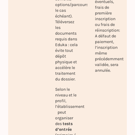
éventuels,
options/parcours
frais de
le cas
première
échéant).
inscription
Téléversez
ou frais de
les
réinscription:
documents
A défaut de
requis dans
paiement,
Eduka : cela
l’inscription
évite tout
même
dépôt
précédemment
physique et
validée, sera
accélère le
annulée.
traitement
du dossier.
Selon le
niveau et le
profil,
l’établissement
peut
organiser
des
tests
d’entrée