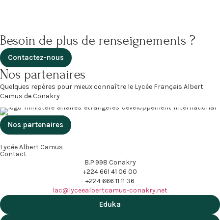
RINGUEDE, professeur de SVT, plusieurs cœurs ont été
réalisés (en bois, […]
Besoin de plus de renseignements ?
Contactez-nous
Nos partenaires
Quelques repères pour mieux connaître le Lycée Français Albert
Camus de Conakry
Nos partenaires
Lycée Albert Camus
Contact
B.P.998 Conakry
+224 661 41 06 00
+224 666 11 11 36
lac@lyceealbertcamus-conakry.net
Eduka