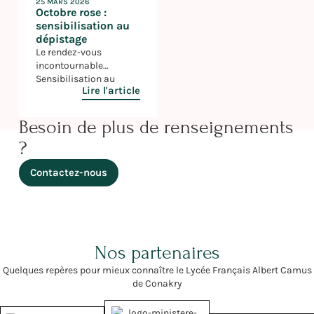
25 MARS 2026
Octobre rose :
sensibilisation au
dépistage
Le rendez-vous
incontournable
Sensibilisation au
Lire l'article
dépistage Ce jeudi 9
octobre, le lycée Albert
Camus participé à la
Besoin de plus de renseignements
campagne de
?
sensibilisation au
dépistage du cancer du
Contactez-nous
sein pour soutenir cet
évènement planétaire.
Au travers le projet « Un
cœur grand comme
ça » porté par Madame
Nathalie RINGUEDE,
Nos partenaires
professeur de SVT,
plusieurs cœurs ont été
Quelques repères pour mieux connaître le Lycée Français Albert Camus
réalisés (en bois, […]
de Conakry