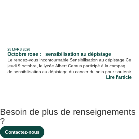
25 MARS 2026
Octobre rose : sensibilisation au dépistage
Le rendez-vous incontournable Sensibilisation au dépistage Ce
jeudi 9 octobre, le lycée Albert Camus participé à la campagne
de sensibilisation au dépistage du cancer du sein pour soutenir
Lire l'article
cet évènement planétaire. Au travers le projet « Un cœur
grand comme ça » porté par Madame Nathalie RINGUEDE,
professeur de SVT, plusieurs cœurs ont été réalisés (en bois,
[…]
Besoin de plus de renseignements
?
Contactez-nous