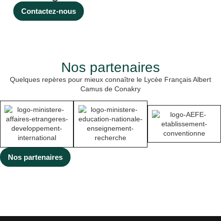
dépistage du cancer du
sein pour soutenir cet
Contactez-nous
évènement planétaire.
Au travers le projet
« Un cœur grand
comme ça » porté par
Madame Nathalie
Nos partenaires
RINGUEDE, professeur
de SVT, plusieurs
Quelques repères pour mieux connaître le Lycée Français Albert
cœurs ont été réalisés
Camus de Conakry
(en bois, […]
Nos partenaires