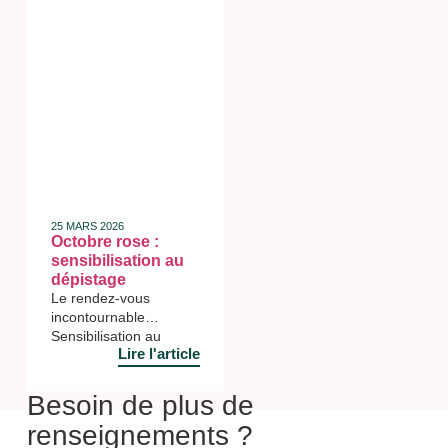
25 MARS 2026
Octobre rose :
sensibilisation au
dépistage
Le rendez-vous
incontournable
Sensibilisation au
Lire l'article
dépistage Ce jeudi 9
octobre, le lycée Albert
Camus participé à la
Besoin de plus de
campagne de
renseignements ?
sensibilisation au