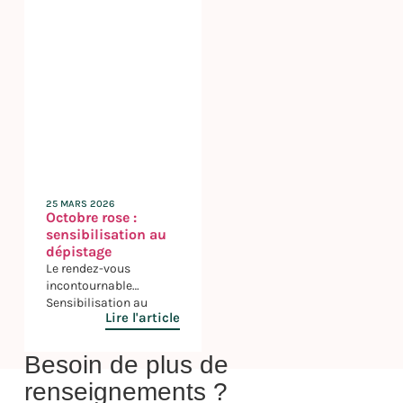
25 MARS 2026
Octobre rose :
sensibilisation au
dépistage
Le rendez-vous
incontournable
Sensibilisation au
Lire l'article
dépistage Ce jeudi 9
octobre, le lycée Albert
Camus participé à la
Besoin de plus de
campagne de
renseignements ?
sensibilisation au