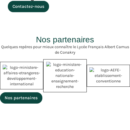
dépistage du cancer du
Contactez-nous
sein pour soutenir cet
évènement planétaire.
Au travers le projet « Un
cœur grand comme
ça » porté par Madame
Nathalie RINGUEDE,
Nos partenaires
professeur de SVT,
plusieurs cœurs ont été
Quelques repères pour mieux connaître le Lycée Français Albert Camus
réalisés (en bois, […]
de Conakry
Nos partenaires