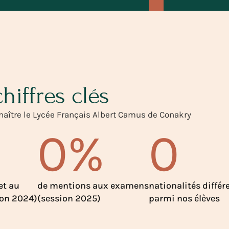
hiffres clés
aître le Lycée Français Albert Camus de Conakry
0
%
0
et au
de mentions aux examens
nationalités différ
ion 2024)
(session 2025)
parmi nos élèves