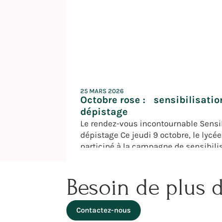
25 MARS 2026
Octobre rose : sensibilisatio
dépistage
Le rendez-vous incontournable Sensib
dépistage Ce jeudi 9 octobre, le lycé
participé à la campagne de sensibili
dépistage du cancer du sein pour sou
évènement planétaire. Au travers le 
Besoin de plus 
grand comme ça » porté par Madame
RINGUEDE, professeur de SVT, plusie
réalisés (en bois, […]
Contactez-nous