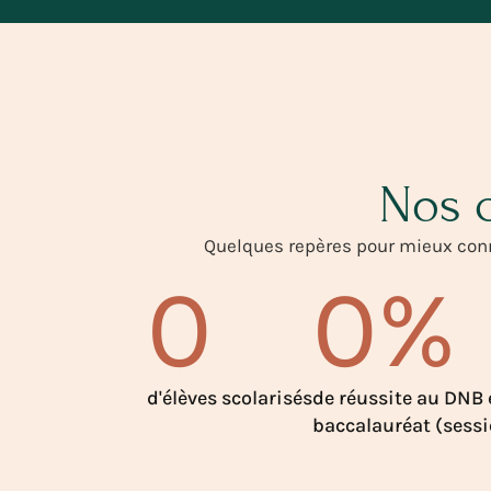
Nos c
Quelques repères pour mieux conn
0
0
%
d'élèves scolarisés
de réussite au DNB 
baccalauréat (sess