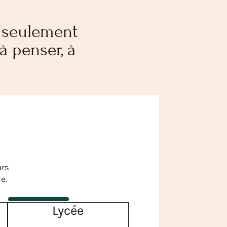
d seulement
à penser, à
urs
e.
Lycée