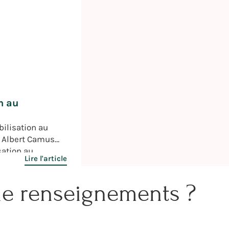
n au
ilisation au
e Albert Camus
sation au
Lire l'article
tenir cet
projet « Un cœur
de renseignements ?
 Nathalie
urs cœurs ont été