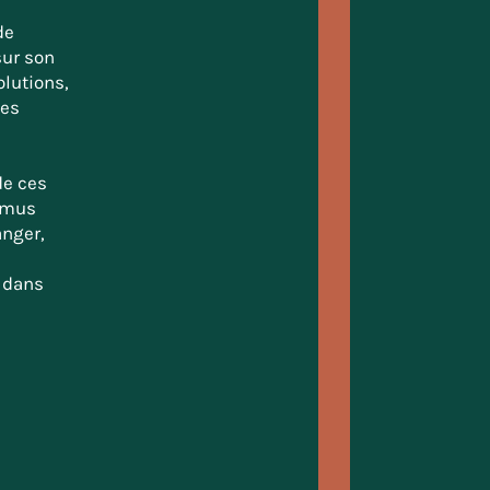
de
sur son
lutions,
des
de ces
Camus
anger,
e
s dans