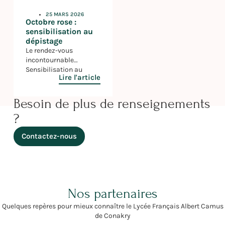
25 MARS 2026
Octobre rose :
sensibilisation au
dépistage
Le rendez-vous
incontournable
Sensibilisation au
Lire l'article
dépistage Ce jeudi 9
octobre, le lycée Albert
Camus participé à la
Besoin de plus de renseignements
campagne de
?
sensibilisation au
dépistage du cancer du
Contactez-nous
sein pour soutenir cet
évènement planétaire.
Au travers le projet « Un
cœur grand comme
ça » porté par Madame
Nathalie RINGUEDE,
Nos partenaires
professeur de SVT,
plusieurs cœurs ont été
Quelques repères pour mieux connaître le Lycée Français Albert Camus
réalisés (en bois, […]
de Conakry