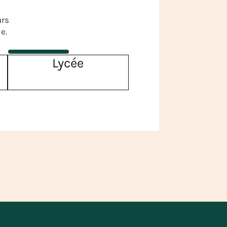
urs
e.
Lycée