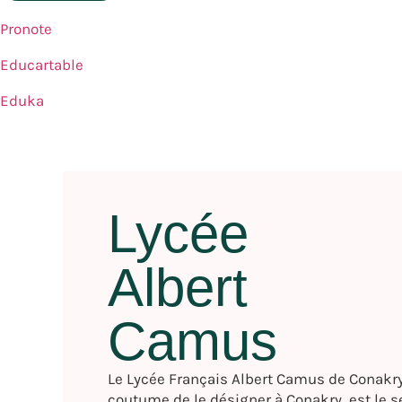
Pronote
Educartable
Eduka
Lycée
Albert
Camus
Le Lycée Français Albert Camus de Conakry
coutume de le désigner à Conakry, est le 