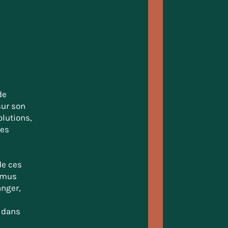
de
sur son
lutions,
des
de ces
Camus
anger,
e
s dans