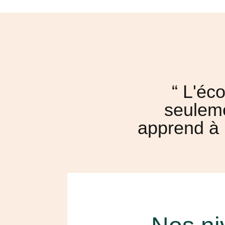
“ L'éc
seuleme
apprend à 