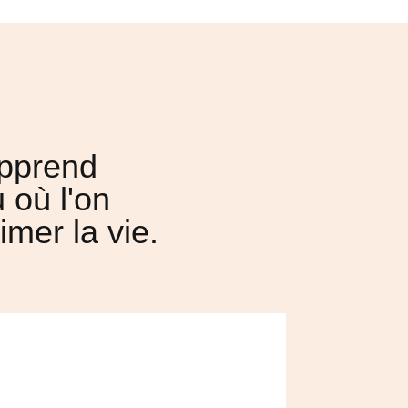
apprend
 où l'on
mer la vie.